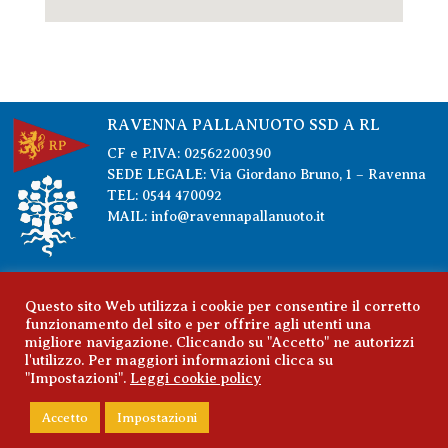
RAVENNA PALLANUOTO SSD A RL
CF e P.IVA: 02562200390
SEDE LEGALE: Via Giordano Bruno, 1 – Ravenna
TEL: 0544 470092
MAIL: info@ravennapallanuoto.it
PRIVACY POLICY
Questo sito Web utilizza i cookie per consentire il corretto
funzionamento del sito e per offrire agli utenti una
COOKIE POLICY
migliore navigazione. Cliccando su "Accetto" ne autorizzi
l'utilizzo. Per maggiori informazioni clicca su
INFO LEGALI
"Impostazioni".
Leggi cookie policy
SAFEGUARDING
Accetto
Impostazioni