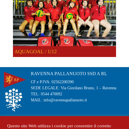
AQUAGOAL / U12
RAVENNA PALLANUOTO SSD A RL
CF e P.IVA: 02562200390
SEDE LEGALE: Via Giordano Bruno, 1 – Ravenna
TEL: 0544 470092
MAIL: info@ravennapallanuoto.it
PRIVACY POLICY
Questo sito Web utilizza i cookie per consentire il corretto