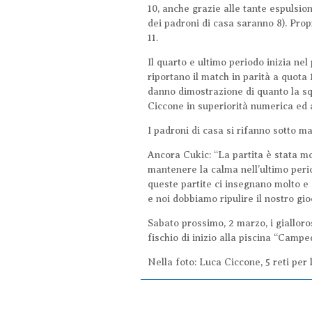
10, anche grazie alle tante espulsion
dei padroni di casa saranno 8). Propr
11.
Il quarto e ultimo periodo inizia nel
riportano il match in parità a quota 
danno dimostrazione di quanto la squ
Ciccone in superiorità numerica ed a
I padroni di casa si rifanno sotto m
Ancora Cukic: “La partita è stata mo
mantenere la calma nell’ultimo peri
queste partite ci insegnano molto e 
e noi dobbiamo ripulire il nostro gio
Sabato prossimo, 2 marzo, i gialloro
fischio di inizio alla piscina “Camped
Nella foto: Luca Ciccone, 5 reti per l