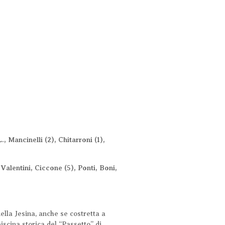
, Mancinelli (2), Chitarroni (1),
 Valentini, Ciccone (5), Ponti, Boni,
ella Jesina, anche se costretta a
iscina storica del “Passetto” di