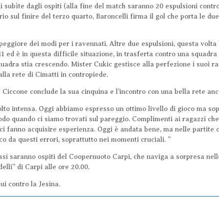
i subìte dagli ospiti (alla fine del match saranno 20 espulsioni contr
io sul finire del terzo quarto, Baroncelli firma il gol che porta le due
 peggiore dei modi per i ravennati. Altre due espulsioni, questa volta
11 ed è in questa difficile situazione, in trasferta contro una squadra 
adra stia crescendo. Mister Cukic gestisce alla perfezione i suoi ra
lla rete di Cimatti in contropiede.
a Ciccone conclude la sua cinquina e l’incontro con una bella rete anc
lto intensa. Oggi abbiamo espresso un ottimo livello di gioco ma sop
odo quando ci siamo trovati sul pareggio. Complimenti ai ragazzi ch
ci fanno acquisire esperienza. Oggi è andata bene, ma nelle partite co
co da questi errori, soprattutto nei momenti cruciali. ”
ssi saranno ospiti del Coopernuoto Carpi, che naviga a sorpresa nelle 
elli” di Carpi alle ore 20.00.
ui contro la Jesina.