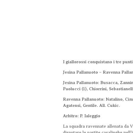
I giallorossi conquistano i tre punt
Jesina Pallanuoto –
Ravenna Pallan
Jesina Pallanuoto: Busacca, Zannini 
Paolucci (1), Chiorrini, Sebastianel
Ravenna Pallanuoto: Natalino, Cimatt
Agatensi, Gentile. All. Cukic.
Arbitro: P. Ialeggio
La squadra ravennate allenata da Vla
disputare le partite casalinghe nell’