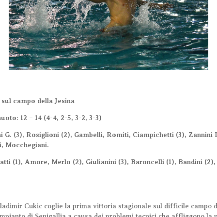
i sul campo della Jesina
uoto: 12 – 14
(4
-4
, 2-5
, 3
-2, 3
-3
)
G. (3), Rosiglioni (2), Gambelli, Romiti, Ciampichetti (3), Zannini L.
li, Mocchegiani.
i (1), Amore, Merlo (2), Giulianini (3), Baroncelli (1), Bandini (2),
dimir Cukic coglie la prima vittoria stagionale sul difficile campo d
impianto di Senigallia a causa dei problemi tecnici che affliggono la p